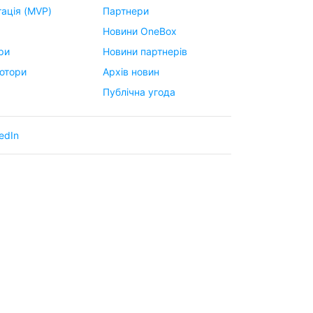
ація (MVP)
Партнери
Новини OneBox
ри
Новини партнерів
ютори
Архів новин
Публічна угода
edIn