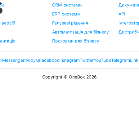
ки
CRM-системи
Документ
ERP-системи
API
я версій
Галузеві рішення
Інтеграто
м
Автоматизація для бізнесу
Дистриб'
ентація
Програми для бізнесу
il
Messenger
Форум
Facebook
Instagram
Twitter
YouTube
Telegram
Link
Copyright © OneBox 2026