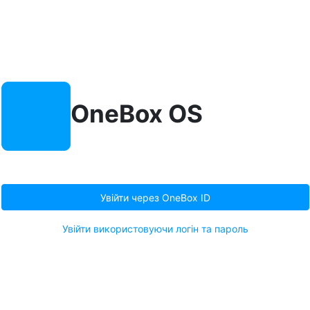
OneBox OS
Увійти через OneBox ID
Увійти використовуючи логін та пароль