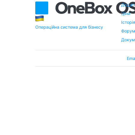
Додат
Ціни
Історі
Операційна система для бізнесу
Фору
Докум
Ema